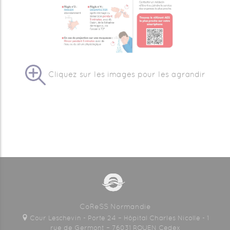
Cliquez sur les images pour les agrandir
CoReSS Normandie
Cour Leschevin - Porte 24 – Hôpital Charles Nicolle - 1
rue de Germont – 76031 ROUEN Cedex