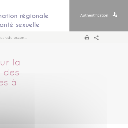
nation régionale
Authentification
anté sexuelle
à l'ère du numérique
ur la
, des
es à